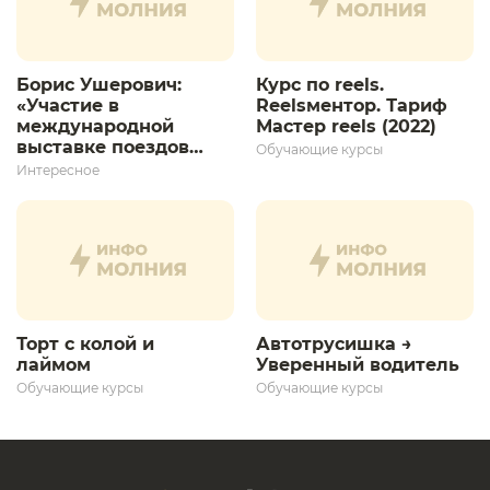
Борис Ушерович:
Курс по reels.
«Участие в
Reelsментор. Тариф
международной
Мастер reels (2022)
выставке поездов
Обучающие курсы
дает толчок для
Интересное
дальнейшего
развития»
Торт с колой и
Автотрусишка →
лаймом
Уверенный водитель​
Обучающие курсы
Обучающие курсы