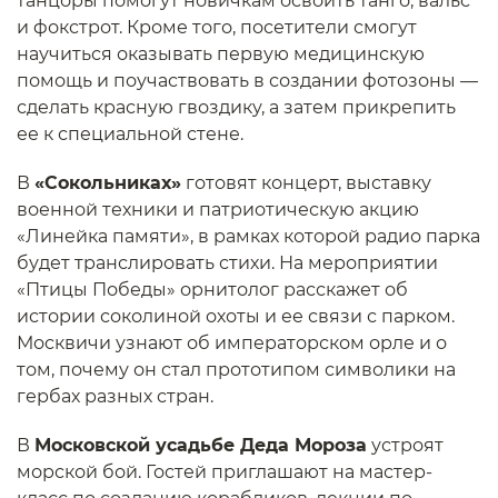
танцоры помогут новичкам освоить танго, вальс
и фокстрот. Кроме того, посетители смогут
научиться оказывать первую медицинскую
помощь и поучаствовать в создании фотозоны —
сделать красную гвоздику, а затем прикрепить
ее к специальной стене.
В
«Сокольниках»
готовят концерт, выставку
военной техники и патриотическую акцию
«Линейка памяти», в рамках которой радио парка
будет транслировать стихи. На мероприятии
«Птицы Победы» орнитолог расскажет об
истории соколиной охоты и ее связи с парком.
Москвичи узнают об императорском орле и о
том, почему он стал прототипом символики на
гербах разных стран.
В
Московской усадьбе Деда Мороза
устроят
морской бой. Гостей приглашают на мастер-