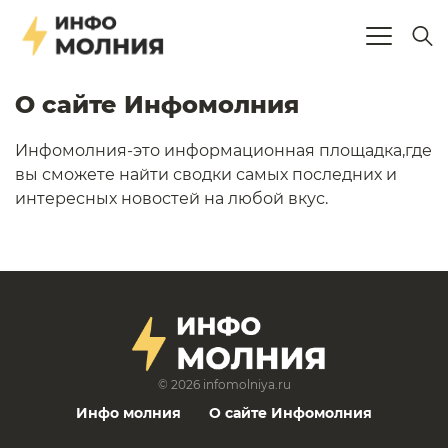
О сайте Инфомолния
Перейти
Инфомолния-это информационная площадка,где
к
вы сможете найти сводки самых последних и
содержанию
интересных новостей на любой вкус.
© 2026
infomolniya.ru
Инфо молния
О сайте Инфомолния