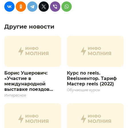
Другие новости
Борис Ушерович:
Курс по reels.
«Участие в
Reelsментор. Тариф
международной
Мастер reels (2022)
выставке поездов
Обучающие курсы
дает толчок для
Интересное
дальнейшего
развития»