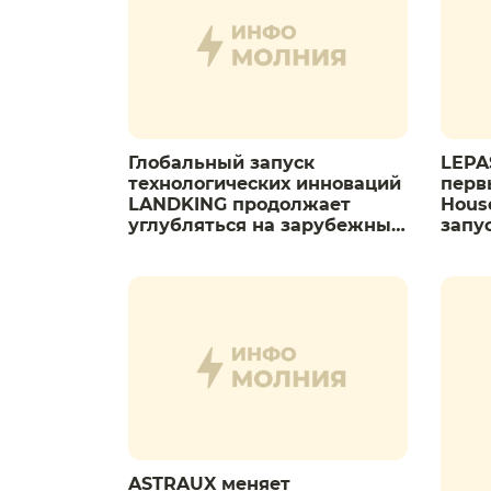
Глобальный запуск
LEPA
технологических инноваций
первы
LANDKING продолжает
Hous
углубляться на зарубежных
запу
рынках
Eleg
ASTRAUX меняет