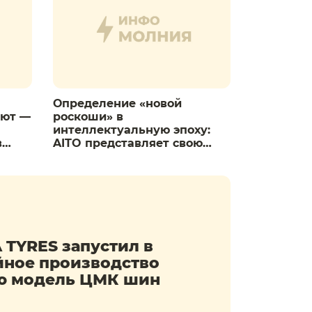
Определение «новой
бют —
роскоши» в
интеллектуальную эпоху:
в
AITO представляет свою
глобальную линейку
продуктов на выставке IAA
MOBILITY 2025
 TYRES запустил в
йное производство
ю модель ЦМК шин