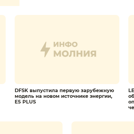
DFSK выпустила первую зарубежную
L
модель на новом источнике энергии,
о
E5 PLUS
о
ч