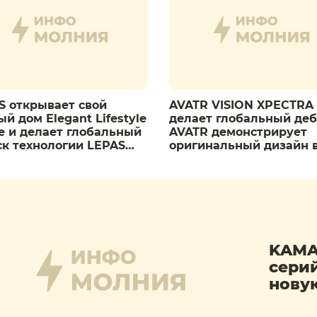
S открывает свой
AVATR VISION XPECTRA
й дом Elegant Lifestyle
делает глобальный де
e и делает глобальный
AVATR демонстрирует
ск технологии LEPAS
оригинальный дизайн 
ant Technology
Мюнхене
KAMA
сери
нову