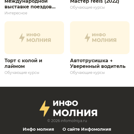
международной
Мастер reels (2022)
выставке поездов
Обучающие курсы
дает толчок для
Интересное
дальнейшего
развития»
Торт с колой и
Автотрусишка →
лаймом
Уверенный водитель​
Обучающие курсы
Обучающие курсы
© 2026
infomolniya.ru
Инфо молния
О сайте Инфомолния