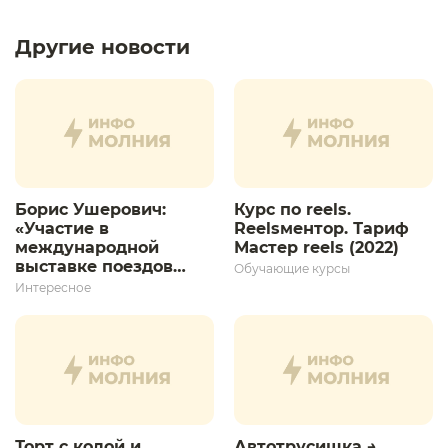
Другие новости
Борис Ушерович:
Курс по reels.
«Участие в
Reelsментор. Тариф
международной
Мастер reels (2022)
выставке поездов
Обучающие курсы
дает толчок для
Интересное
дальнейшего
развития»
Торт с колой и
Автотрусишка →