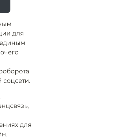
нным
ции для
я единым
очего
ооборота
 соцсети.
,
енцсвязь,
ениях для
йн.