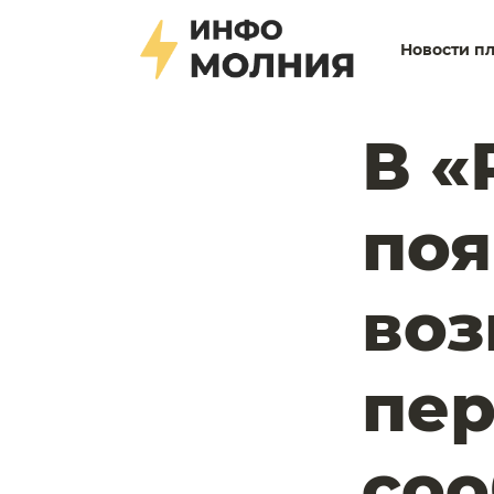
Новости п
В «
поя
во
пе
соо