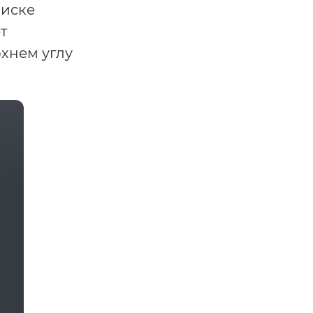
писке
т
рхнем углу