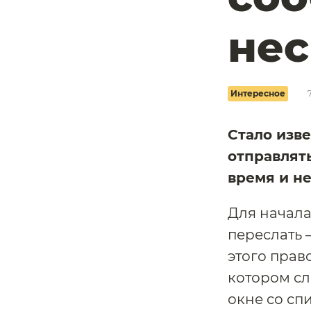
нес
Интересное
Стало изве
отправлят
время и не
Для начала
переслать 
этого прав
котором сл
окне со сп