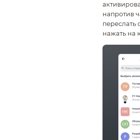
активирова
напротив ча
переслать 
нажать на 