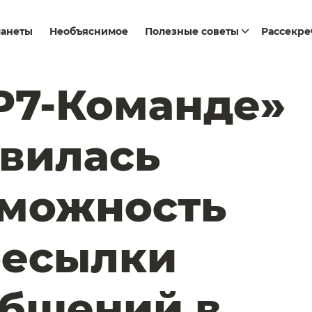
ланеты
Необъяснимое
Полезные советы
Рассекр
Р7-Команде»
вилась
зможность
ресылки
бщений в