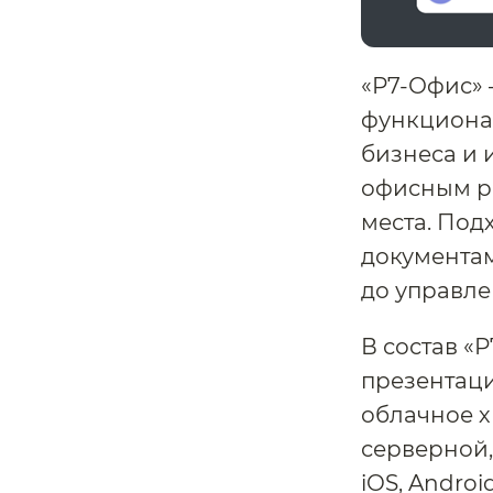
«Р7-Офис»
функциона
бизнеса и 
офисным р
места. Под
документа
до управле
В состав «
презентаци
облачное х
серверной,
iOS, Andro