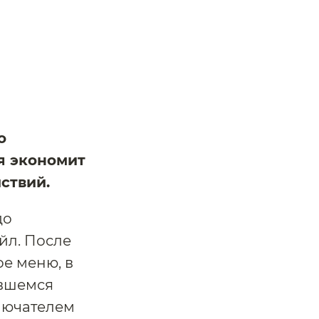
в
о
я экономит
ствий.
до
йл. После
е меню, в
ывшемся
ключателем