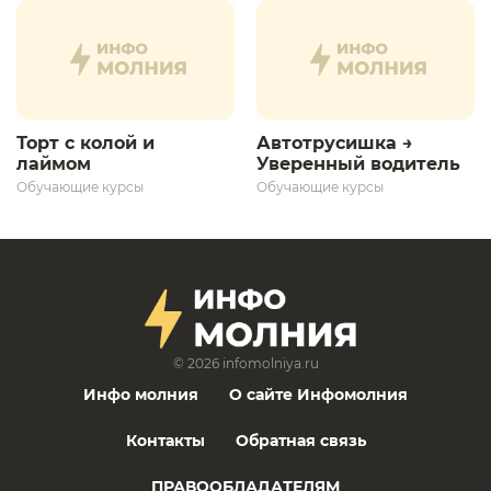
развития»
Торт с колой и
Автотрусишка →
лаймом
Уверенный водитель​
Обучающие курсы
Обучающие курсы
© 2026
infomolniya.ru
Инфо молния
О сайте Инфомолния
Контакты
Обратная связь
ПРАВООБЛАДАТЕЛЯМ