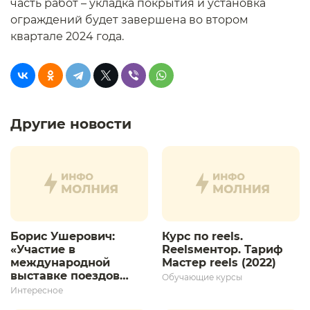
часть работ – укладка покрытия и установка
ограждений будет завершена во втором
квартале 2024 года.
Другие новости
Борис Ушерович:
Курс по reels.
«Участие в
Reelsментор. Тариф
международной
Мастер reels (2022)
выставке поездов
Обучающие курсы
дает толчок для
Интересное
дальнейшего