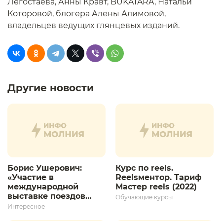
Легостаева, Анны Кравт, BUKATARA, Натальи
Которовой, блогера Алены Алимовой,
владельцев ведущих глянцевых изданий.
Другие новости
Борис Ушерович:
Курс по reels.
«Участие в
Reelsментор. Тариф
международной
Мастер reels (2022)
выставке поездов
Обучающие курсы
дает толчок для
Интересное
дальнейшего