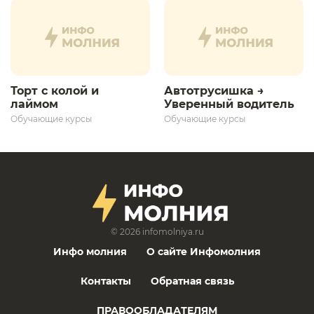
развития»
Торт с колой и
Автотрусишка →
лаймом
Уверенный водитель​
Обучающие курсы
Обучающие курсы
© 2026
infomolniya.ru
Инфо молния
О сайте Инфомолния
Контакты
Обратная связь
ПРАВООБЛАДАТЕЛЯМ