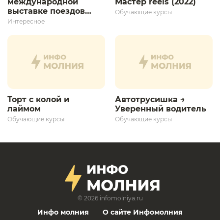
международной
Мастер reels (2022)
выставке поездов
Обучающие курсы
дает толчок для
Интересное
дальнейшего
развития»
Торт с колой и
Автотрусишка →
лаймом
Уверенный водитель​
Обучающие курсы
Обучающие курсы
© 2026
infomolniya.ru
Инфо молния
О сайте Инфомолния