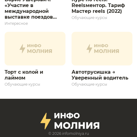
«Участие в
Reelsментор. Тариф
международной
Мастер reels (2022)
выставке поездов
Обучающие курсы
дает толчок для
Интересное
дальнейшего
развития»
Торт с колой и
Автотрусишка →
лаймом
Уверенный водитель​
Обучающие курсы
Обучающие курсы
© 2026
infomolniya.ru