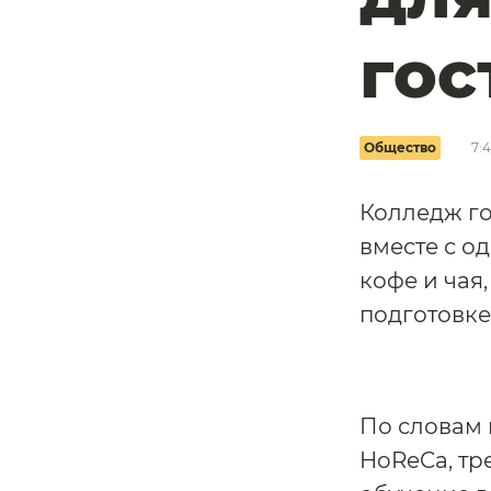
гос
Общество
7:
Колледж г
вместе с о
кофе и чая
подготовке
По словам
HoReCa, тр