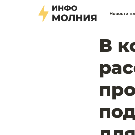
Новости п
В 
рас
пр
под
дл