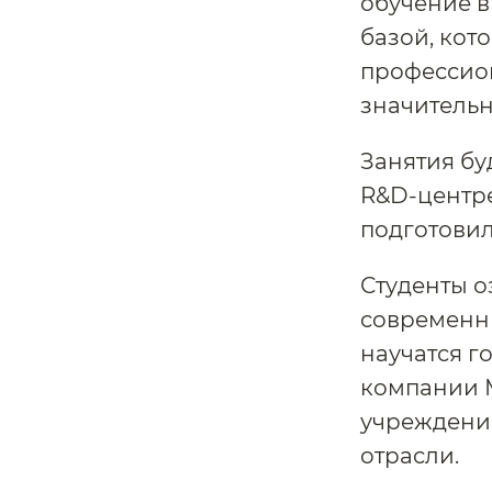
обучение в
базой, кот
профессион
значительн
Занятия бу
R&D-центр
подготовил
Студенты о
современн
научатся г
компании 
учреждени
отрасли.