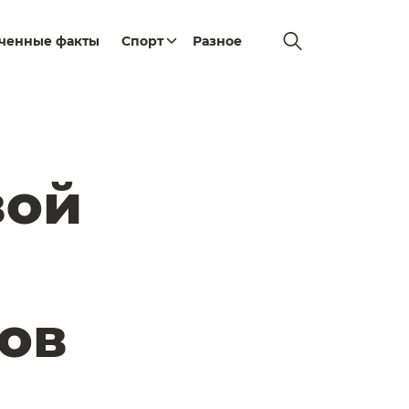
еченные факты
Спорт
Разное
Й
вой
ов