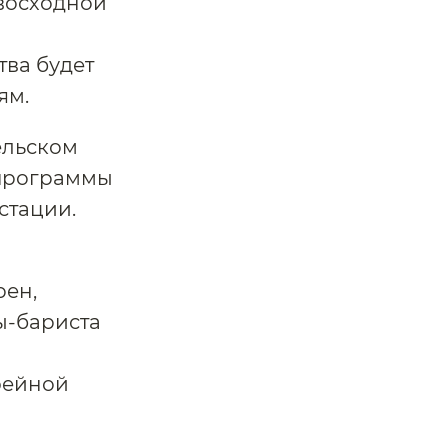
евосходной
ва будет
ям.
ельском
 программы
стации.
ен,
ы-бариста
фейной