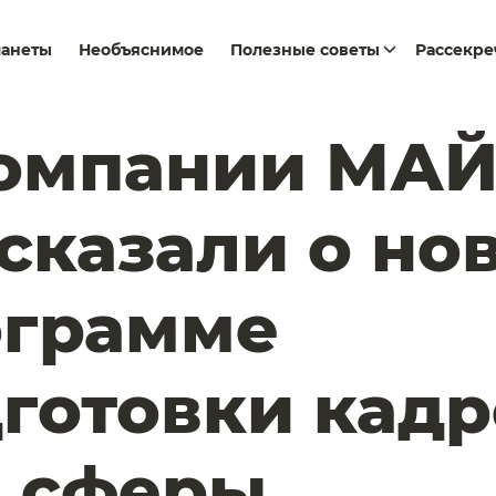
ланеты
Необъяснимое
Полезные советы
Рассекр
компании МА
сказали о но
ограмме
готовки кадр
я сферы