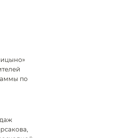
рицыно»
ителей
раммы по
одаж
рсакова,