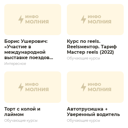
Борис Ушерович:
Курс по reels.
«Участие в
Reelsментор. Тариф
международной
Мастер reels (2022)
выставке поездов
Обучающие курсы
дает толчок для
Интересное
дальнейшего
развития»
Торт с колой и
Автотрусишка →
лаймом
Уверенный водитель​
Обучающие курсы
Обучающие курсы