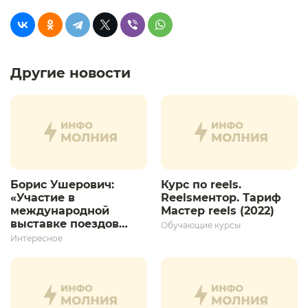
Другие новости
Борис Ушерович:
Курс по reels.
«Участие в
Reelsментор. Тариф
международной
Мастер reels (2022)
выставке поездов
Обучающие курсы
дает толчок для
Интересное
дальнейшего
развития»