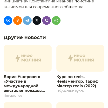
инициативу Константина Иванова поистине
значимой для современного общества.
Другие новости
Борис Ушерович:
Курс по reels.
«Участие в
Reelsментор. Тариф
международной
Мастер reels (2022)
выставке поездов
Обучающие курсы
дает толчок для
Интересное
дальнейшего
развития»