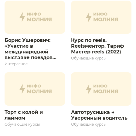
Борис Ушерович:
Курс по reels.
«Участие в
Reelsментор. Тариф
международной
Мастер reels (2022)
выставке поездов
Обучающие курсы
дает толчок для
Интересное
дальнейшего
развития»
Торт с колой и
Автотрусишка →
лаймом
Уверенный водитель​
Обучающие курсы
Обучающие курсы