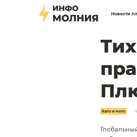
Новости п
Тих
пра
Плю
Авто и мото
Глобальный