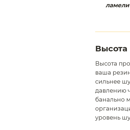
ламели
Высота
Высота про
ваша резин
сильнее шу
давлению ч
банально м
организаци
уровень шу