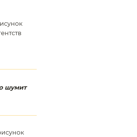
рисунок
ентств
но шумит
рисунок