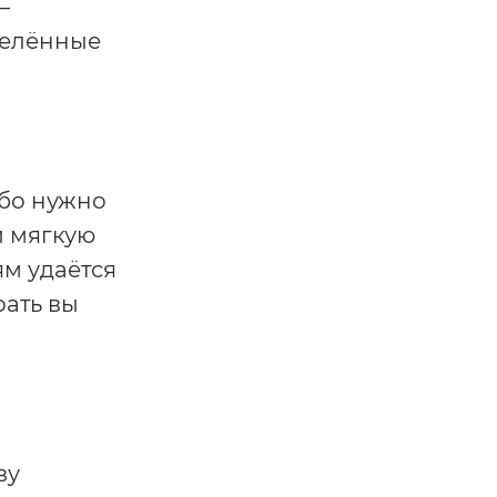
—
еделённые
Ибо нужно
и мягкую
м удаётся
рать вы
ву