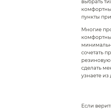
выбрать ти
комфортные
пункты при
Многие про
комфортны
минимальны
сочетать п
резиновую 
сделать ме
узнаете из
Если верит