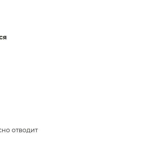
ся
сно отводит