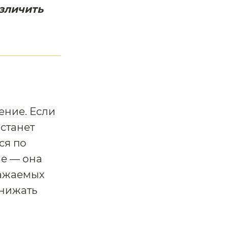
зличить
ение. Если
 станет
ся по
ше — она
важаемых
снижать