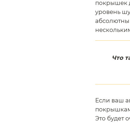
покрышек д
уровень шу
абсолютный
нескольки
Что т
Если ваш а
покрышками
Это будет 