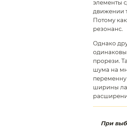
элементы 
движении т
Потому как
резонанс.
Однако дру
одинаковым
прорези. Т
шума на мн
переменну
ширины лам
расширение
При выб