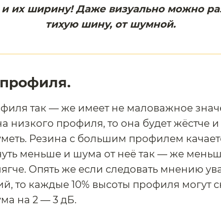
 и их ширину! Даже визуально можно ра
тихую шину, от шумной.
 профиля.
филя так — же имеет не маловажное знач
а низкого профиля, то она будет жёстче и
меть. Резина с большим профилем качает
уть меньше и шума от неё так — же мень
ягче. Опять же если следовать мнению у
й, то каждые 10% высоты профиля могут 
ма на 2 — 3 дБ.