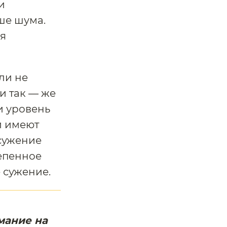
и
ше шума.
ся
ли не
и так — же
и уровень
и имеют
сужение
тепенное
 сужение.
мание на