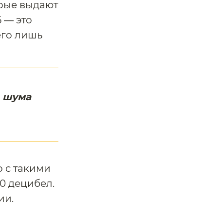
орые выдают
 — это
его лишь
ь шума
 с такими
0 децибел.
ии.