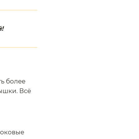
!
ь более
ышки. Всё
боковые