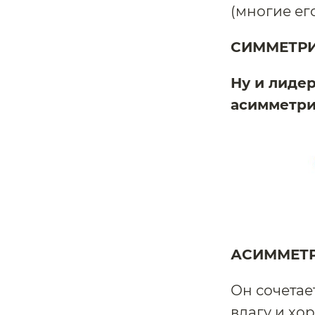
(многие ег
СИММЕТР
Ну и лиде
асимметри
АСИММЕТР
Он сочетае
влагу и хо