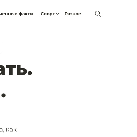
еченные факты
Спорт
Разное
к
ть.
.
, как