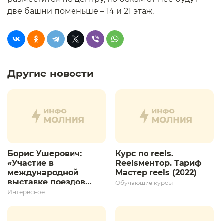
две башни поменьше – 14 и 21 этаж.
Другие новости
Борис Ушерович:
Курс по reels.
«Участие в
Reelsментор. Тариф
международной
Мастер reels (2022)
выставке поездов
Обучающие курсы
дает толчок для
Интересное
дальнейшего
развития»