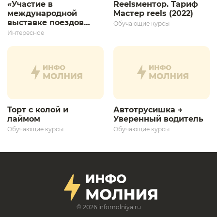
«Участие в
Reelsментор. Тариф
международной
Мастер reels (2022)
выставке поездов
Обучающие курсы
дает толчок для
Интересное
дальнейшего
развития»
Торт с колой и
Автотрусишка →
лаймом
Уверенный водитель​
Обучающие курсы
Обучающие курсы
© 2026
infomolniya.ru