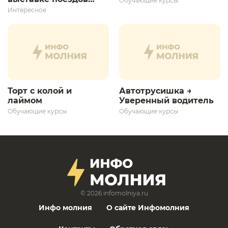
Обучающие курсы
дает толчок для
Интересное
дальнейшего
развития»
Торт с колой и
Автотрусишка →
лаймом
Уверенный водитель​
Обучающие курсы
Обучающие курсы
© 2026
infomolniya.ru
Инфо молния
О сайте Инфомолния