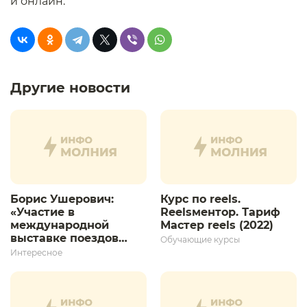
и онлайн.
Другие новости
Борис Ушерович:
Курс по reels.
«Участие в
Reelsментор. Тариф
международной
Мастер reels (2022)
выставке поездов
Обучающие курсы
дает толчок для
Интересное
дальнейшего
развития»