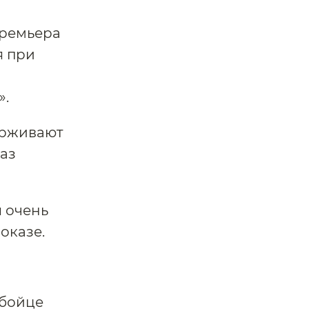
премьера
я при
».
держивают
раз
я очень
оказе.
 бойце