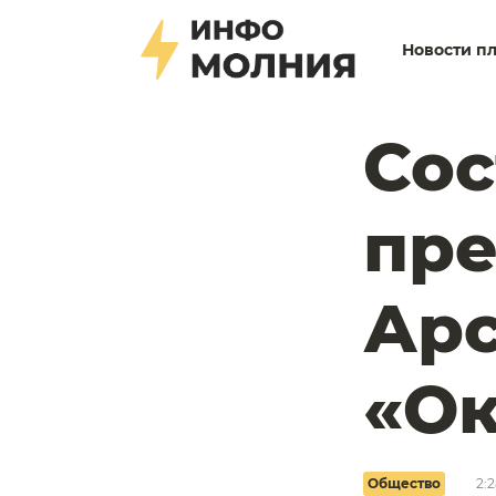
Новости п
Сос
пре
Ар
«Ок
Общество
2:2