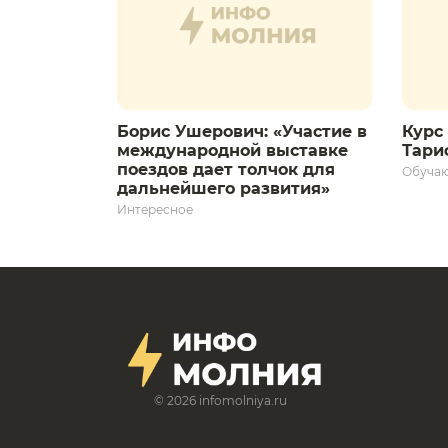
Борис Ушерович: «Участие в
Курс 
международной выставке
Тариф
поездов дает толчок для
Обуча
дальнейшего развития»
Интересное
© 2026
infomolniya.ru