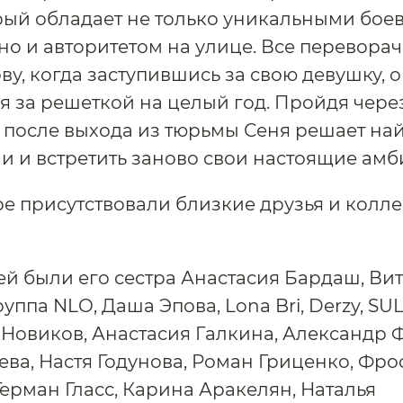
рый обладает не только уникальными бое
но и авторитетом на улице. Все переворач
ову, когда заступившись за свою девушку, 
я за решеткой на целый год. Пройдя чере
 после выхода из тюрьмы Сеня решает на
ни и встретить заново свои настоящие амб
е присутствовали близкие друзья и колле
ей были его сестра Анастасия Бардаш, Ви
уппа NLO, Даша Эпова, Lona Bri, Derzy, SUL
Новиков, Анастасия Галкина, Александр 
ева, Настя Годунова, Роман Гриценко, Фро
Герман Гласс, Карина Аракелян, Наталья