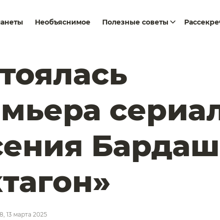
ланеты
Необъяснимое
Полезные советы
Рассекр
тоялась
мьера сериа
сения Бардаш
тагон»
8, 13 марта 2025