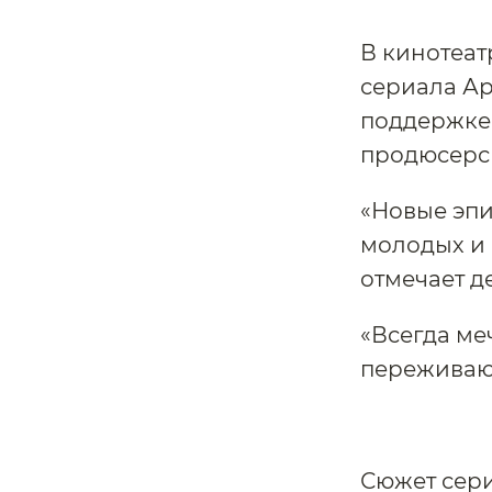
В кинотеат
сериала Ар
поддержке
продюсерск
«Новые эпи
молодых и 
отмечает д
«Всегда меч
переживаю
Сюжет сери