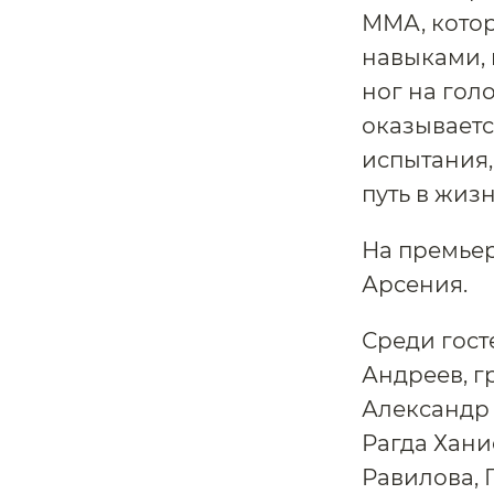
ММА, кото
навыками, 
ног на гол
оказываетс
испытания,
путь в жиз
На премьер
Арсения.
Среди гост
Андреев, гр
Александр 
Рагда Хани
Равилова, 