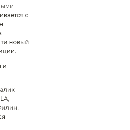
выми
ивается с
он
з
йти новый
иции.
ги
талик
LA,
Филин,
ся