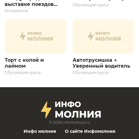
выставке поездов
Обучающие курсы
дает толчок для
Интересное
дальнейшего
развития»
Торт с колой и
Автотрусишка →
лаймом
Уверенный водитель​
Обучающие курсы
Обучающие курсы
© 2026
infomolniya.ru
Инфо молния
О сайте Инфомолния