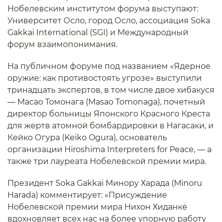
Нобелевским институтом форума выступают:
Университет Осло, город Осло, ассоциация Soka
Gakkai International (SGI) и Международный
форум взаимопонимания.
На публичном форуме под названием «Ядерное
оружие: как противостоять угрозе» выступили
тринадцать экспертов, в том числе двое хибакуся
— Масао Томонага (Masao Tomonaga), почетный
директор больницы Японского Красного Креста
для жертв атомной бомбардировки в Нагасаки, и
Кейко Огура (Keiko Ogura), основатель
организации Hiroshima Interpreters for Peace, — а
также три лауреата Нобелевской премии мира.
Президент Soka Gakkai Минору Харада (Minoru
Harada) комментирует: «Присуждение
Нобелевской премии мира Нихон Хиданкё
вдохновляет всех нас на более упорную работу