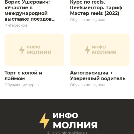
Борис Ушерович:
Курс по reels.
«Участие в
Reelsментор. Тариф
международной
Мастер reels (2022)
выставке поездов
Обучающие курсы
дает толчок для
Интересное
дальнейшего
развития»
Торт с колой и
Автотрусишка →
лаймом
Уверенный водитель​
Обучающие курсы
Обучающие курсы
© 2026
infomolniya.ru