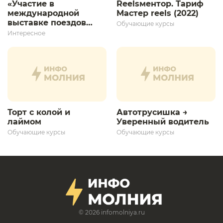
«Участие в
Reelsментор. Тариф
международной
Мастер reels (2022)
выставке поездов
Обучающие курсы
дает толчок для
Интересное
дальнейшего
развития»
Торт с колой и
Автотрусишка →
лаймом
Уверенный водитель​
Обучающие курсы
Обучающие курсы
© 2026
infomolniya.ru