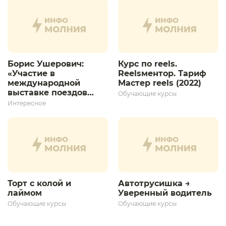
Борис Ушерович:
Курс по reels.
«Участие в
Reelsментор. Тариф
международной
Мастер reels (2022)
выставке поездов
Обучающие курсы
дает толчок для
Интересное
дальнейшего
развития»
Торт с колой и
Автотрусишка →
лаймом
Уверенный водитель​
Обучающие курсы
Обучающие курсы