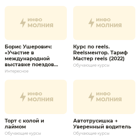
Борис Ушерович:
Курс по reels.
«Участие в
Reelsментор. Тариф
международной
Мастер reels (2022)
выставке поездов
Обучающие курсы
дает толчок для
Интересное
дальнейшего
развития»
Торт с колой и
Автотрусишка →
лаймом
Уверенный водитель​
Обучающие курсы
Обучающие курсы