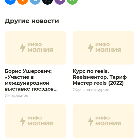
Другие новости
Борис Ушерович:
Курс по reels.
«Участие в
Reelsментор. Тариф
международной
Мастер reels (2022)
выставке поездов
Обучающие курсы
дает толчок для
Интересное
дальнейшего
развития»