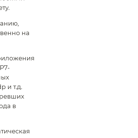
ту.
данию,
венно на
приложения
Р7-
ных
p и т.д.
аревших
вода в
атическая