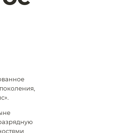
ованное
поколения,
с».
ыне
-разрядную
ностями