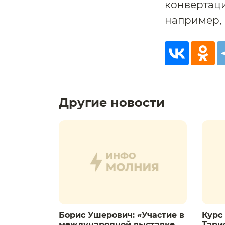
конвертаци
например, 
Другие новости
Борис Ушерович: «Участие в
Курс 
международной выставке
Тариф