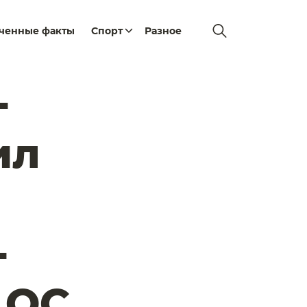
еченные факты
Спорт
Разное
-
ил
-
 ОС