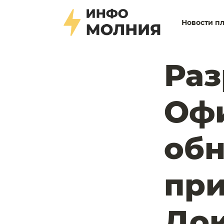
Новости п
Раз
Офи
об
при
Док