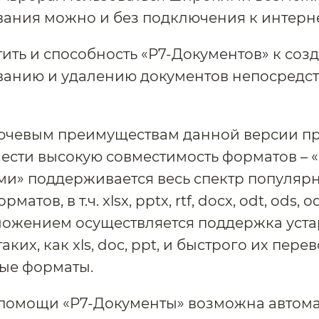
ания можно и без подключения к интерне
тить и способность «Р7-Документов» к соз
ванию и удалению документов непосредст
лючевым преимуществам данной версии 
нести высокую совместимость форматов – «
и» поддерживается весь спектр популяр
атов, в т.ч. xlsx, pptx, rtf, docx, odt, ods, od
ложением осуществляется поддержка уст
аких, как xls, doc, ppt, и быстрого их пере
ые форматы.
 помощи «Р7-Документы» возможна автом