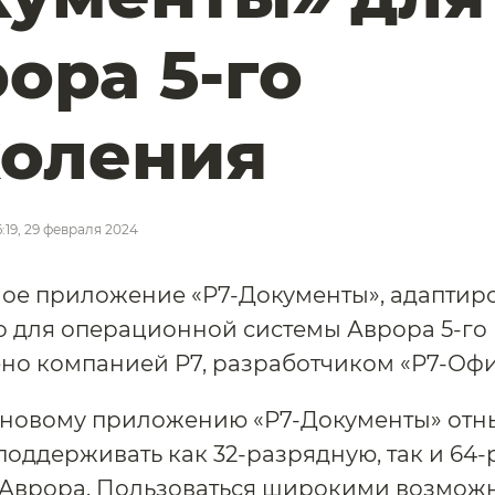
ора 5-го
коления
6:19, 29 февраля 2024
ое приложение «Р7-Документы», адаптир
 для операционной системы Аврора 5-го 
но компанией Р7, разработчиком «Р7-Офи
 новому приложению «Р7-Документы» отн
оддерживать как 32-разрядную, так и 64
 Аврора. Пользоваться широкими возмож