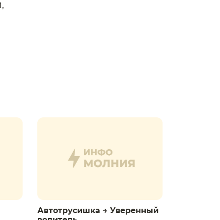
,
Автотрусишка → Уверенный
водитель​