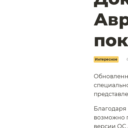
Авр
по
Интересное
Обновленн
специально
представле
Благодаря
возможно п
версии ОС