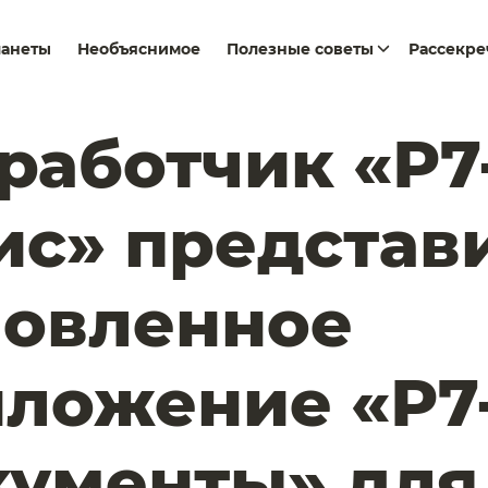
ланеты
Необъяснимое
Полезные советы
Рассекр
работчик «Р7
с» представ
новленное
ложение «Р7
ументы» для