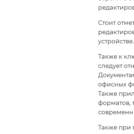
редактиров
Стоит отме
редактиро
устройстве.
Также к к
следует от
Документам
офисных форм
Также при
форматов, т
современн
Также при