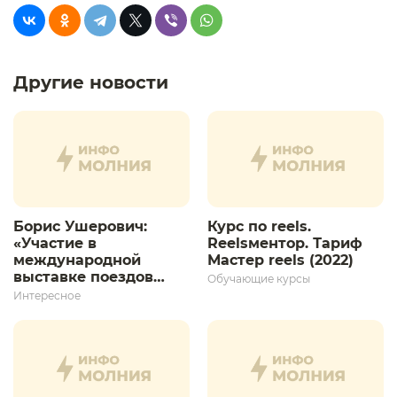
Другие новости
Борис Ушерович:
Курс по reels.
«Участие в
Reelsментор. Тариф
международной
Мастер reels (2022)
выставке поездов
Обучающие курсы
дает толчок для
Интересное
дальнейшего
развития»