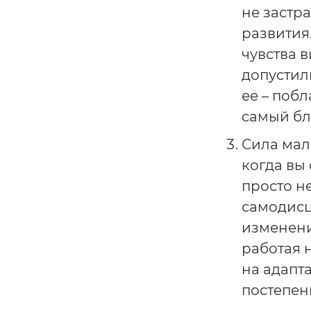
не застра
развития
чувства 
допустил
ее – побл
самый бл
Сила мал
когда вы
просто не
самодисц
изменени
работая 
на адапт
постепен