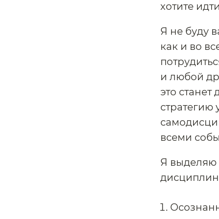
хотите идти
Я не буду в
как и во в
потрудитьс
и любой др
это станет
стратегию 
самодисци
всеми собы
Я выделяю
дисциплине
Осознанн