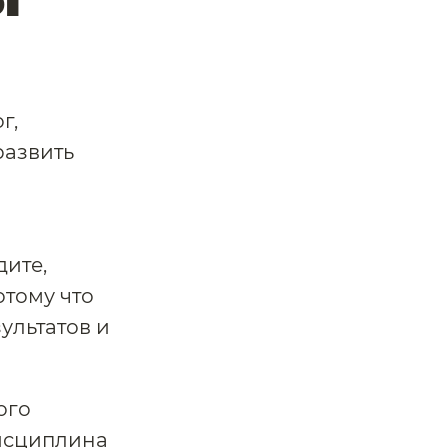
г,
развить
дите,
тому что
ультатов и
ого
дисциплина