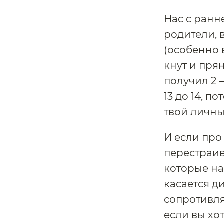
Нас с ранн
родители, 
(особенно 
кнут и прян
получил 2 –
13 до 14, п
твой личны
И если про
перестраив
которые на
касается д
сопротивля
если вы хо