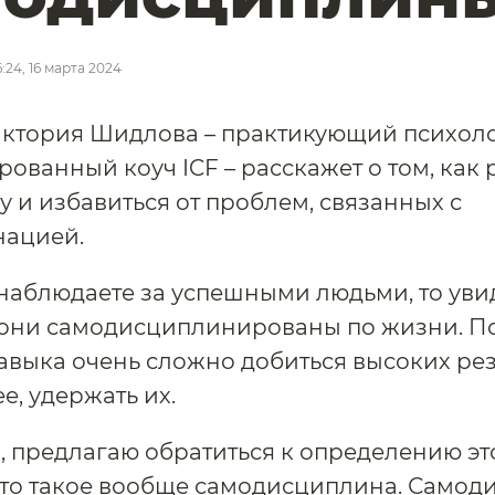
6:24, 16 марта 2024
ктория Шидлова – практикующий психоло
ованный коуч ICF – расскажет о том, как 
 и избавиться от проблем, связанных с
нацией.
наблюдаете за успешными людьми, то уви
 они самодисциплинированы по жизни. По
навыка очень сложно добиться высоких рез
е, удержать их.
, предлагаю обратиться к определению эт
что такое вообще самодисциплина. Само