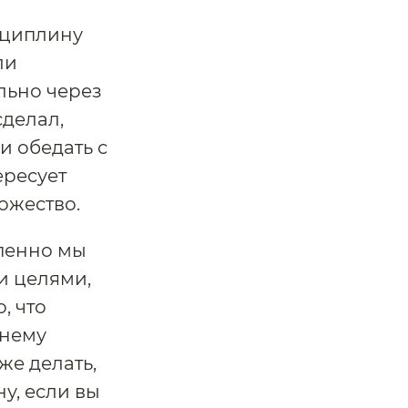
сциплину
ли
льно через
сделал,
 и обедать с
ересует
ожество.
епенно мы
и целями,
, что
жнему
же делать,
у, если вы