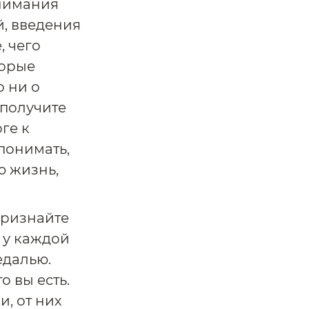
онимания
й, введения
, чего
торые
 ни о
 получите
ге к
 понимать,
ю жизнь,
Признайте
ь у каждой
едалью.
о вы есть.
, от них