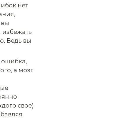
шибок нет
ания,
 вы
ы избежать
о. Ведь вы
 ошибка,
ого, а мозг
вые
оянно
ждого свое)
обавляя