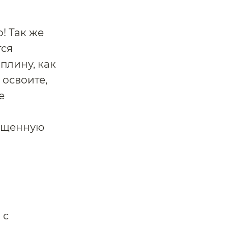
о! Так же
тся
плину, как
 освоите,
е
сыщенную
 с