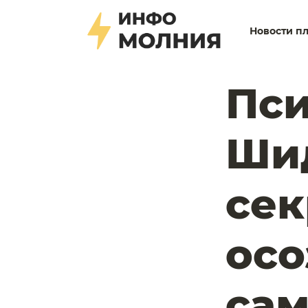
Новости п
Пси
Ши
се
осо
са