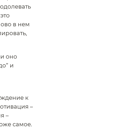
еодолевать
это
лово в нем
лировать,
 и оно
до” и
буждение к
отивация –
я –
оже самое.