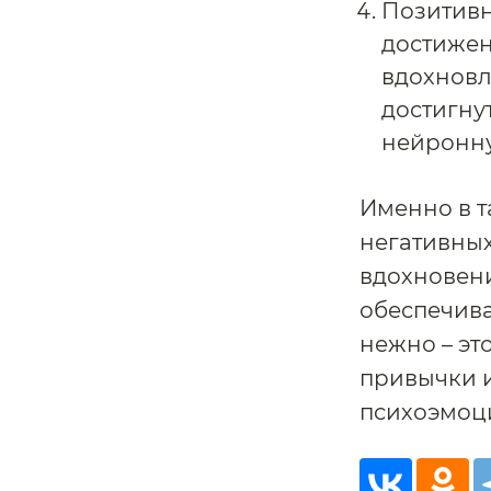
Позитивн
достижен
вдохновл
достигну
нейронну
Именно в т
негативных
вдохновени
обеспечива
нежно – эт
привычки и
психоэмоц