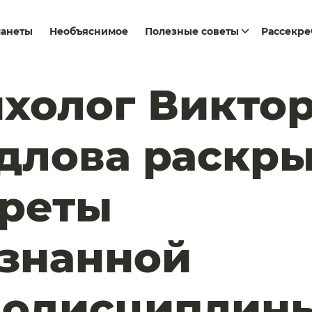
ланеты
Необъяснимое
Полезные советы
Рассекр
холог Викто
длова раскр
креты
знанной
модисциплин