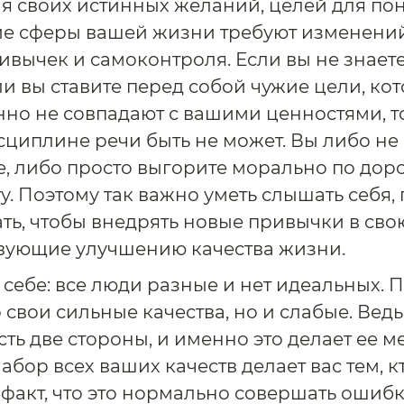
я своих истинных желаний, целей для п
кие сферы вашей жизни требуют изменени
ивычек и самоконтроля. Если вы не знаете
ли вы ставите перед собой чужие цели, ко
но не совпадают с вашими ценностями, то
сциплине речи быть не может. Вы либо не
, либо просто выгорите морально по доро
у. Поэтому так важно уметь слышать себя,
ать, чтобы внедрять новые привычки в сво
вующие улучшению качества жизни.
 себе: все люди разные и нет идеальных. 
 свои сильные качества, но и слабые. Вед
ть две стороны, и именно это делает ее м
абор всех ваших качеств делает вас тем, кт
факт, что это нормально совершать ошибки