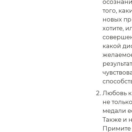
осознани
того, ка
новых пр
хотите, и
совершен
какой ди
желаемое
результат
чувствов
способст
Любовь к
не только
медали ес
Также и н
Примите 