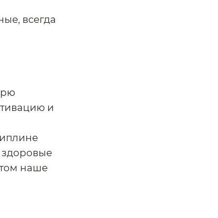
ые, всегда
урю
отивацию и
циплине
ь здоровые
этом наше