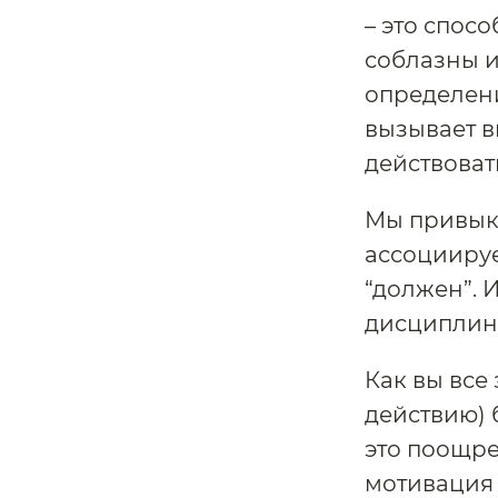
– это спос
соблазны и
определени
вызывает в
действовать
Мы привыкл
ассоциируе
“должен”. 
дисциплин
Как вы все
действию) 
это поощре
мотивация 