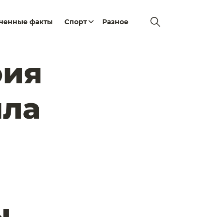
еченные факты
Спорт
Разное
рия
ыла
ы