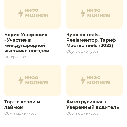
Борис Ушерович:
Курс по reels.
«Участие в
Reelsментор. Тариф
международной
Мастер reels (2022)
выставке поездов
Обучающие курсы
дает толчок для
Интересное
дальнейшего
развития»
Торт с колой и
Автотрусишка →
лаймом
Уверенный водитель​
Обучающие курсы
Обучающие курсы