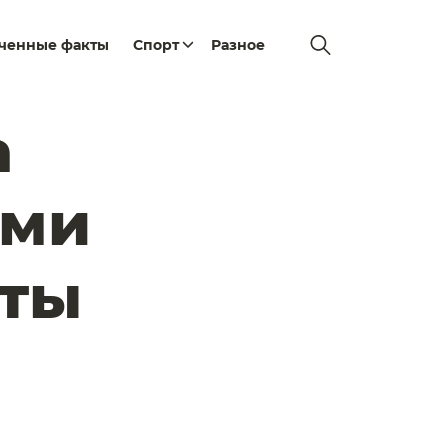
еченные факты
Спорт
Разное
а
ами
рты