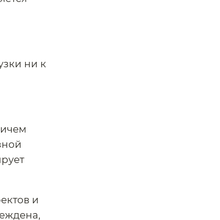
узки ни к
ричем
зной
ирует
ектов и
реждена,