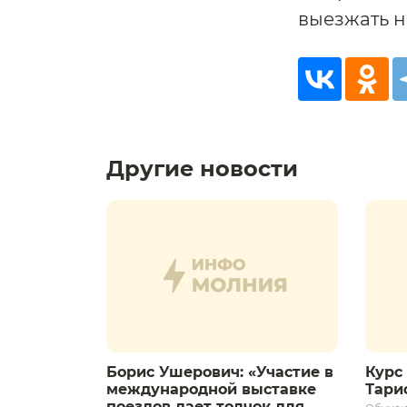
выезжать н
Другие новости
Борис Ушерович: «Участие в
Курс 
международной выставке
Тариф
поездов дает толчок для