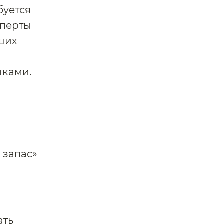
буется
сперты
ших
шками.
 запас»
ать