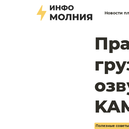
Новости п
Пра
гр
озв
KA
Полезные советы