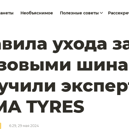
ланеты
Необъяснимое
Полезные советы
Рассекр
вила ухода з
узовыми шин
учили экспе
MA TYRES
6:29, 29 мая 2024