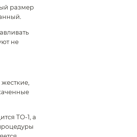
мый размер
анный.
навливать
уют не
 жесткие,
акаченные
тся ТО-1, а
 процедуры
яется