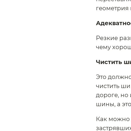
геометрия 
Адекватно
Резкие раз
чему хорош
Чистить ш
Это должно
чистить ши
дороге, но
шины, а эт
Как можно 
застрявших