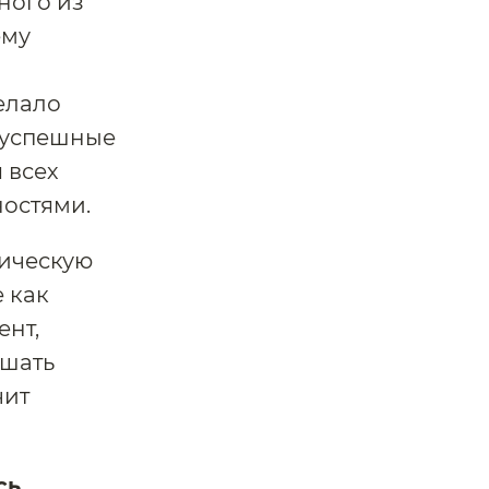
ного из
ему
елало
 успешные
 всех
ностями.
тическую
е как
ент,
ышать
чит
сь