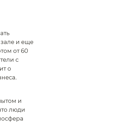
рать
 зале и еще
том от 60
тели с
ит о
знеса.
пытом и
что люди
тмосфера