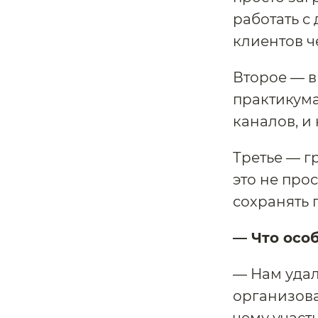
работать с
клиентов ч
Второе — в
практикума
каналов, и
Третье — г
это не про
сохранять 
— Что осо
— Нам удал
организова