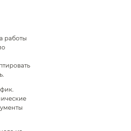
а работы
ло
птировать
ь.
фик.
нические
рументы