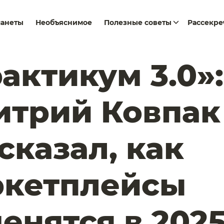
ланеты
Необъяснимое
Полезные советы
Рассекр
актикум 3.0»:
итрий Ковпак
сказал, как
ркетплейсы
енятся в 202