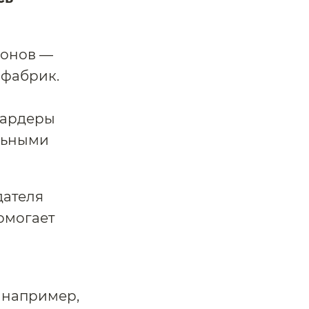
конов —
 фабрик.
иардеры
льными
дателя
омогает
 например,