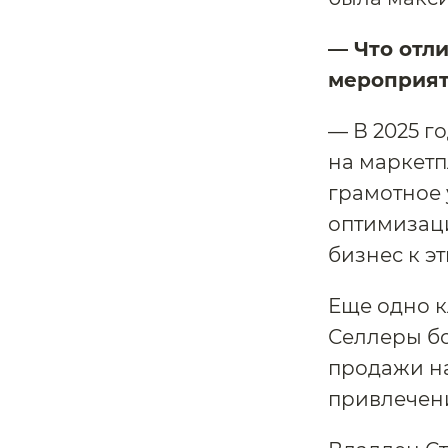
— Что отл
мероприя
— В 2025 г
на маркетп
грамотное 
оптимизаци
бизнес к э
Еще одно к
Селлеры бо
продажи на
привлечени