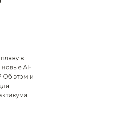
плаву в
 новые AI-
 Об этом и
для
актикума