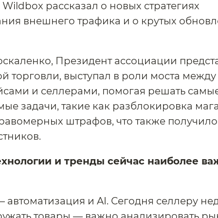
 Wildbox рассказал о новых стратегиях
ния внешнего трафика и о крутых обновл
скаленко, Президент ассоциации предст
й торговли, выступал в роли моста между
йсами и селлерами, помогая решать самы
ые задачи, такие как разблокировка маг
равомерных штрафов, что также получил
стников.
ехнологии и тренды сейчас наиболее ва
 автоматизация и AI. Сегодня селлеру не
ружать товары — важно анализировать ры