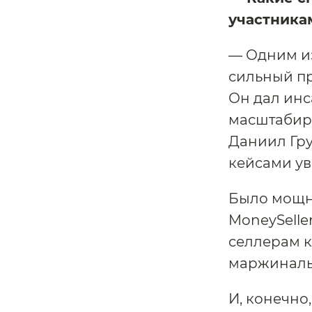
участника
— Одним из
сильный пр
Он дал инс
масштабир
Даниил Гр
кейсами ув
Было мощно
MoneySelle
селлерам 
маржиналь
И, конечно