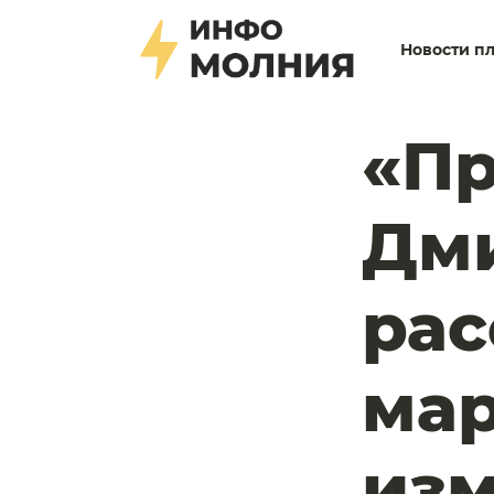
Новости п
«Пр
Дм
рас
ма
изм