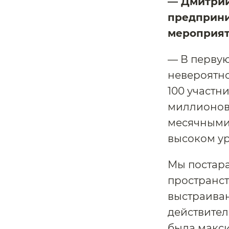
— Дмитрий
предприни
мероприя
— В первую
невероятно
100 участн
миллионов 
месячными 
высоком ур
Мы постара
пространст
выстраиван
действител
была макс