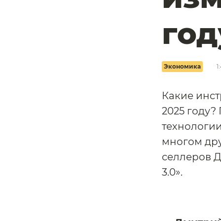
год
Экономика
1
Какие инст
2025 году?
технологии
многом дру
селлеров Д
3.0».