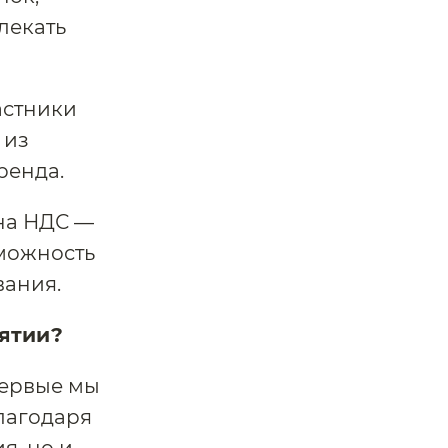
лекать
астники
 из
ренда.
на НДС —
зможность
вания.
иятии?
первые мы
лагодаря