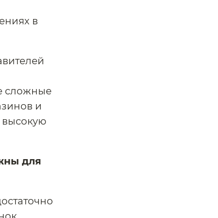
ениях в
авителей
е сложные
азинов и
о высокую
жны для
достаточно
нок,