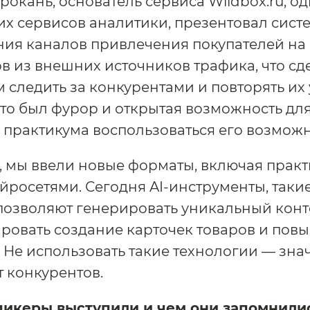
рокань, основатель сервиса Wildbox.ru, од
 сервисов аналитики, презентовал сист
ия каналов привлечения покупателей на
в из внешних источников трафика, что сд
следить за конкурентами и повторять их
Это был фурор и открытая возможность для
 практикума воспользоваться его возмож
, мы ввели новые форматы, включая прак
ейросетями. Сегодня AI-инструменты, таки
позволяют генерировать уникальный конт
ровать создание карточек товаров и пов
 Не использовать такие технологии — зна
т конкурентов.
пикеры выступили и чем они запомнили