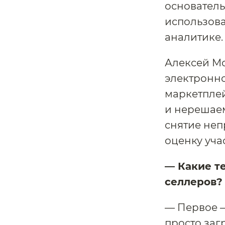
основатель
использова
аналитике.
Алексей Мо
электронно
маркетпле
и нерешаем
снятие неп
оценку уча
— Какие т
селлеров?
— Первое —
просто заг