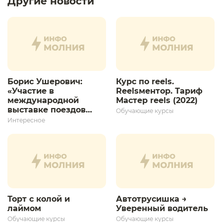
Другие новости
Борис Ушерович:
Курс по reels.
«Участие в
Reelsментор. Тариф
международной
Мастер reels (2022)
выставке поездов
Обучающие курсы
дает толчок для
Интересное
дальнейшего
развития»
Торт с колой и
Автотрусишка →
лаймом
Уверенный водитель​
Обучающие курсы
Обучающие курсы