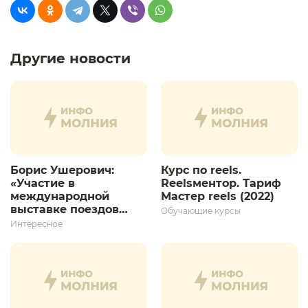
Другие новости
Борис Ушерович:
Курс по reels.
«Участие в
Reelsментор. Тариф
международной
Мастер reels (2022)
выставке поездов
Обучающие курсы
дает толчок для
Интересное
дальнейшего
развития»