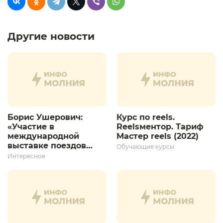
Другие новости
Борис Ушерович:
Курс по reels.
«Участие в
Reelsментор. Тариф
международной
Мастер reels (2022)
выставке поездов
Обучающие курсы
дает толчок для
Интересное
дальнейшего
развития»