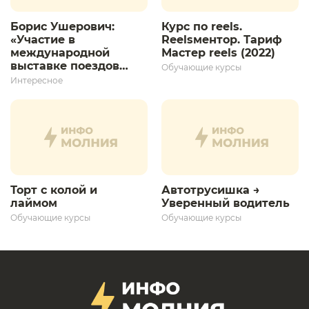
Борис Ушерович:
Курс по reels.
«Участие в
Reelsментор. Тариф
международной
Мастер reels (2022)
выставке поездов
Обучающие курсы
дает толчок для
Интересное
дальнейшего
развития»
Торт с колой и
Автотрусишка →
лаймом
Уверенный водитель​
Обучающие курсы
Обучающие курсы