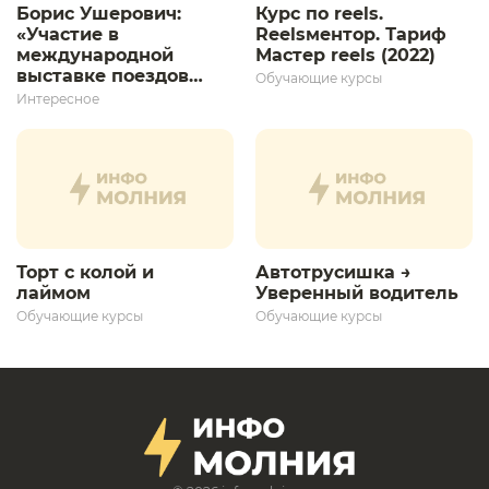
Борис Ушерович:
Курс по reels.
«Участие в
Reelsментор. Тариф
международной
Мастер reels (2022)
выставке поездов
Обучающие курсы
дает толчок для
Интересное
дальнейшего
развития»
Торт с колой и
Автотрусишка →
лаймом
Уверенный водитель​
Обучающие курсы
Обучающие курсы