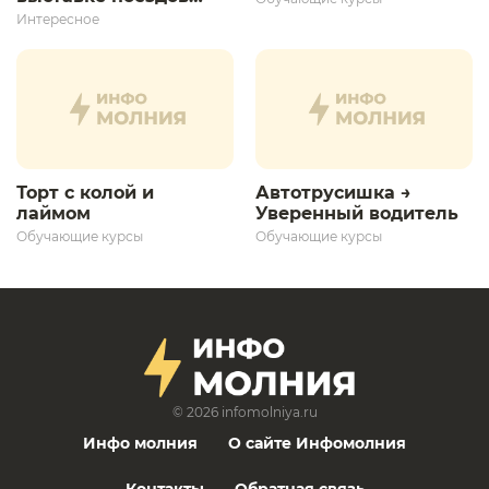
дает толчок для
Интересное
дальнейшего
развития»
Торт с колой и
Автотрусишка →
лаймом
Уверенный водитель​
Обучающие курсы
Обучающие курсы
© 2026
infomolniya.ru
Инфо молния
О сайте Инфомолния
Контакты
Обратная связь