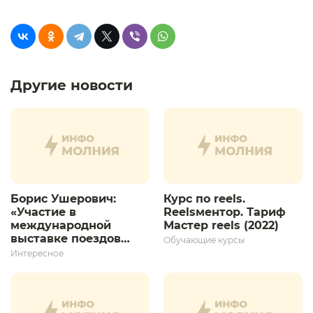
Другие новости
Борис Ушерович:
Курс по reels.
«Участие в
Reelsментор. Тариф
международной
Мастер reels (2022)
выставке поездов
Обучающие курсы
дает толчок для
Интересное
дальнейшего
развития»