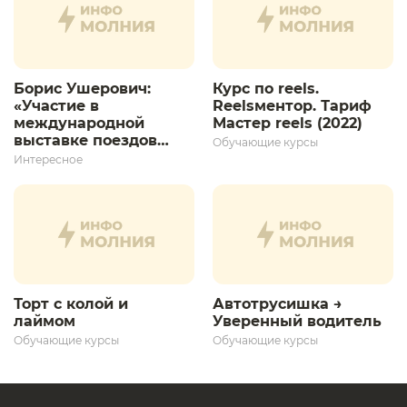
Борис Ушерович:
Курс по reels.
«Участие в
Reelsментор. Тариф
международной
Мастер reels (2022)
выставке поездов
Обучающие курсы
дает толчок для
Интересное
дальнейшего
развития»
Торт с колой и
Автотрусишка →
лаймом
Уверенный водитель​
Обучающие курсы
Обучающие курсы