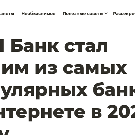
ланеты
Необъяснимое
Полезные советы
Рассекр
 Банк стал
им из самых
улярных бан
нтернете в 20
у