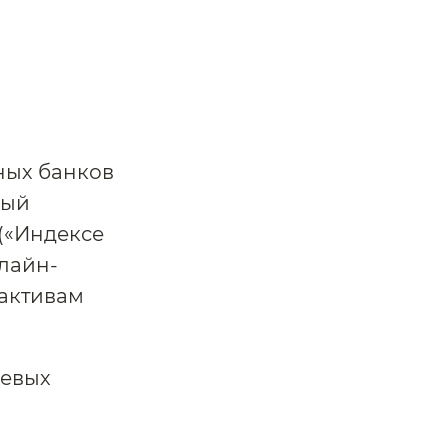
ных банков
ный
(«Индексе
лайн-
 активам
чевых