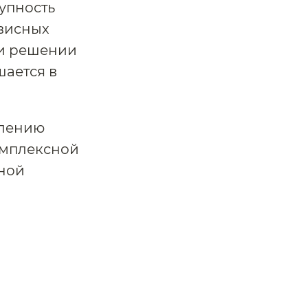
тупность
рвисных
ри решении
шается в
влению
омплексной
ьной