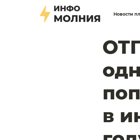
Новости п
ОТП
одн
поп
в и
год