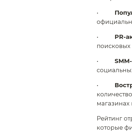
•
Попу
официальн
•
PR-а
поисковых 
•
SMM-
социальных
•
Вост
количество
магазинах
Рейтинг от
которые фи