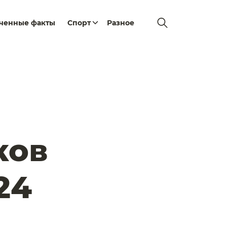
еченные факты
Спорт
Разное
ков
24