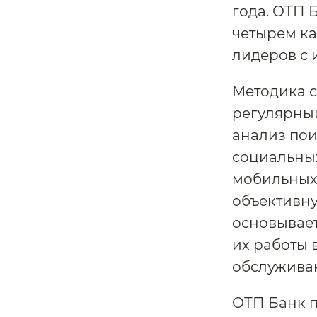
года. ОТП 
четырем ка
лидеров с 
Методика с
регулярный
анализ пои
социальных
мобильных
объективну
основывает
их работы 
обслужива
ОТП Банк 