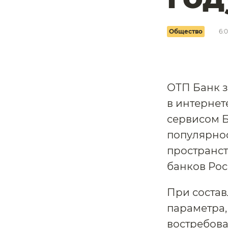
Общество
6:
ОТП Банк з
в интернет
сервисом Б
популярнос
пространст
банков Рос
При состав
параметра,
востребова