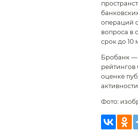
пространст
банковских
операций о
вопроса в 
срок до 10 
Бробанк — 
рейтингов 
оценке пуб
активности
Фото: изоб