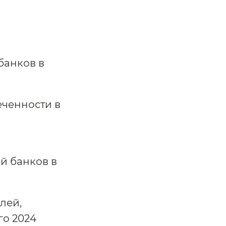
банков в
еченности в
й банков в
лей,
го 2024