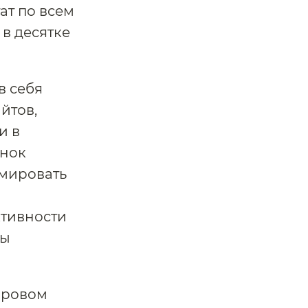
ат по всем
 в десятке
в себя
йтов,
и в
енок
рмировать
ктивности
лы
фровом