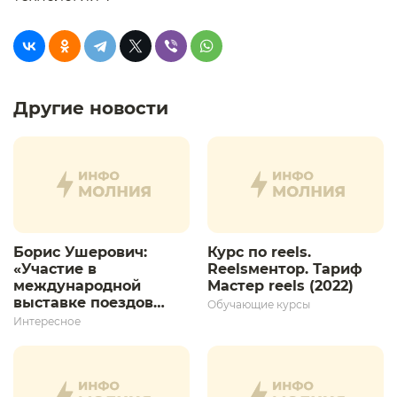
Другие новости
Борис Ушерович:
Курс по reels.
«Участие в
Reelsментор. Тариф
международной
Мастер reels (2022)
выставке поездов
Обучающие курсы
дает толчок для
Интересное
дальнейшего
развития»