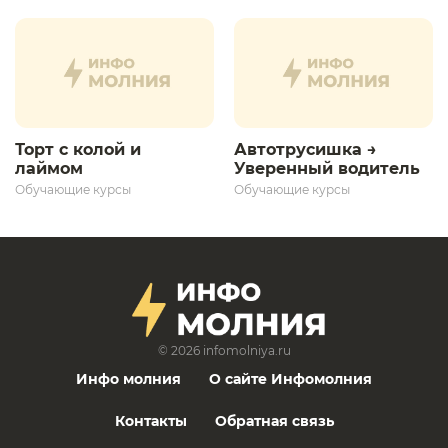
дальнейшего
развития»
Торт с колой и
Автотрусишка →
лаймом
Уверенный водитель​
Обучающие курсы
Обучающие курсы
© 2026
infomolniya.ru
Инфо молния
О сайте Инфомолния
Контакты
Обратная связь