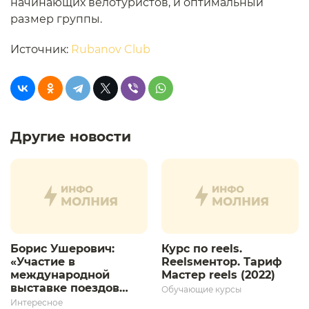
начинающих велотуристов, и оптимальный
размер группы.
Источник:
Rubanov Club
Другие новости
Борис Ушерович:
Курс по reels.
«Участие в
Reelsментор. Тариф
международной
Мастер reels (2022)
выставке поездов
Обучающие курсы
дает толчок для
Интересное