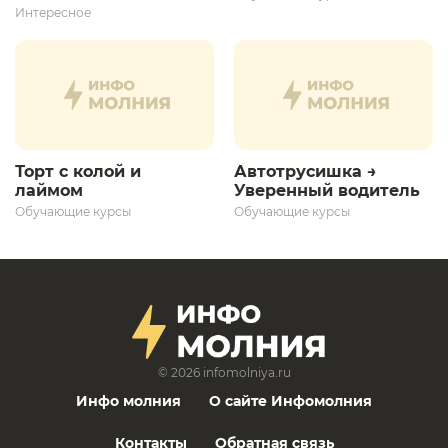
дает толчок для
Интересное
дальнейшего
развития»
Торт с колой и
Автотрусишка →
лаймом
Уверенный водитель​
Обучающие курсы
Обучающие курсы
© 2026
infomolniya.ru
Инфо молния
О сайте Инфомолния
Контакты
Обратная связь