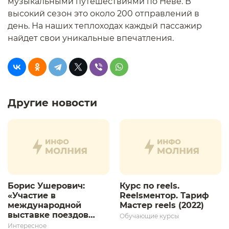
музыкальными путешествиями по Неве. В
высокий сезон это около 200 отправлений в
день. На наших теплоходах каждый пассажир
найдет свои уникальные впечатления.
Другие новости
Борис Ушерович:
Курс по reels.
«Участие в
Reelsментор. Тариф
международной
Мастер reels (2022)
выставке поездов
Обучающие курсы
дает толчок для
Интересное