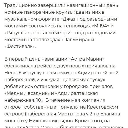
Традиционно завершили навигационный день
ночные панорамные круизы: два из них в
музыкальном формате «Джаз под разводными
мостами» состоялись на теплоходах «М 194» и
«Ряпушка», а остальные три – под разводными
мостами на теплоходах «Пальмира» и
«Фестиваль».
В первый день навигации «Астра Марин»
обслуживала рейсы с двух новых причалов на
Неве. К «Спуску со львами» на Адмиралтейской
набережной, 2 и «Румянцевскому спуску»
добавились остановки у городских причалов
«Медный всадник» и «Адмиралтейская
набережная, 10». В течение мая компания
откроет собственные причалы на Крестовском
острове (набережная Мартынова у 2-го Елагина
моста) и у Никольских рядов. Кроме того, на
линиях «Астра Марин» будут доступны остановки