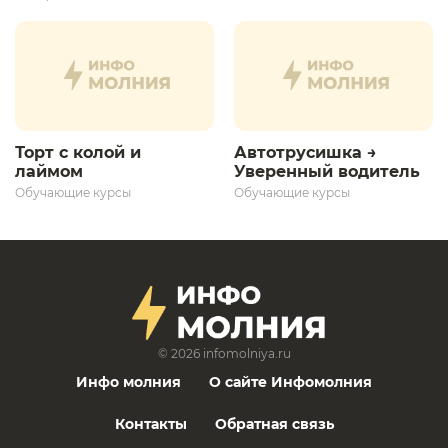
дальнейшего
развития»
Торт с колой и
Автотрусишка →
лаймом
Уверенный водитель​
Обучающие курсы
Обучающие курсы
© 2026
infomolniya.ru
Инфо молния
О сайте Инфомолния
Контакты
Обратная связь