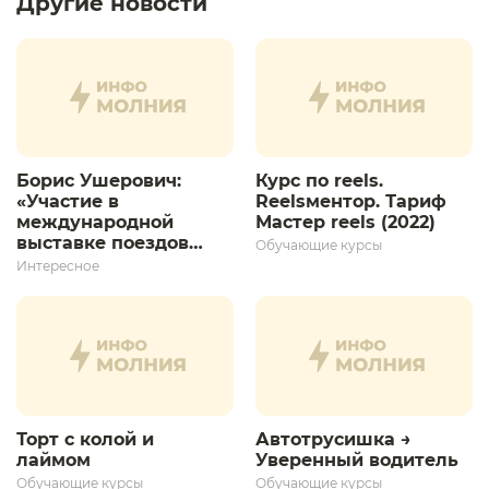
Другие новости
Борис Ушерович:
Курс по reels.
«Участие в
Reelsментор. Тариф
международной
Мастер reels (2022)
выставке поездов
Обучающие курсы
дает толчок для
Интересное
дальнейшего
развития»
Торт с колой и
Автотрусишка →
лаймом
Уверенный водитель​
Обучающие курсы
Обучающие курсы