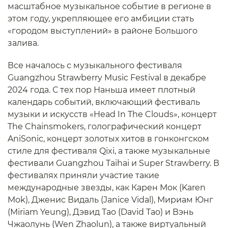
масштабное музыкальное событие в регионе в
этом году, укрепляющее его амбиции стать
«городом выступлений» в районе Большого
залива.
Все началось с музыкального фестиваля
Guangzhou Strawberry Music Festival в декабре
2024 года. С тех пор Наньша имеет плотный
календарь событий, включающий фестиваль
музыки и искусств «Head In The Clouds», концерт
The Chainsmokers, голографический концерт
AniSonic, концерт золотых хитов в гонконгском
стиле для фестиваля Qixi, а также музыкальные
фестивали Guangzhou Taihai и Super Strawberry. В
фестивалях приняли участие такие
международные звезды, как Карен Мок (Karen
Mok), Дженис Видаль (Janice Vidal), Мириам Юнг
(Miriam Yeung), Дэвид Тао (David Tao) и Вэнь
Чжаолунь (Wen Zhaolun), а также виртуальный