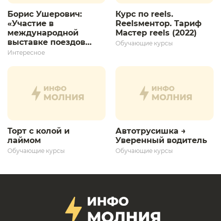
Борис Ушерович:
Курс по reels.
«Участие в
Reelsментор. Тариф
международной
Мастер reels (2022)
выставке поездов
Обучающие курсы
дает толчок для
Интересное
дальнейшего
развития»
Торт с колой и
Автотрусишка →
лаймом
Уверенный водитель​
Обучающие курсы
Обучающие курсы