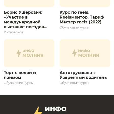
Борис Ушерович:
Курс по reels.
«Участие в
Reelsментор. Тариф
международной
Мастер reels (2022)
выставке поездов
Обучающие курсы
дает толчок для
Интересное
дальнейшего
развития»
Торт с колой и
Автотрусишка →
лаймом
Уверенный водитель​
Обучающие курсы
Обучающие курсы